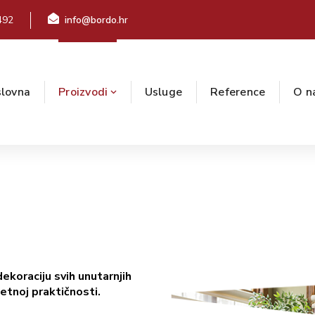
492
info@bordo.hr
lovna
Proizvodi
Usluge
Reference
O n
dekoraciju svih unutarnjih
zetnoj praktičnosti.