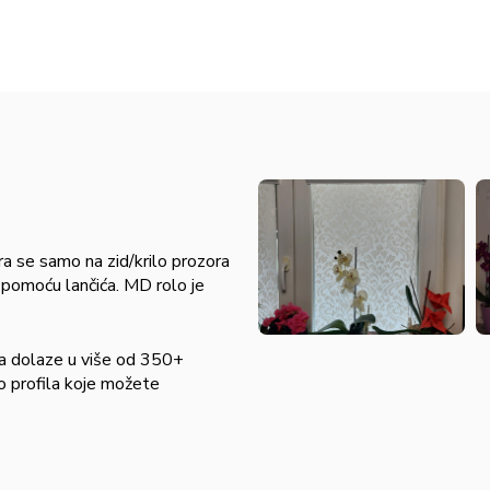
ra se samo na zid/krilo prozora
e pomoću lančića. MD rolo je
tna dolaze u više od 350+
o profila koje možete