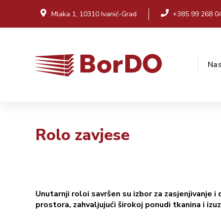
Mlaka 1, 10310 Ivanić-Grad
+385 99 268 0
Nas
Rolo zavjese
Unutarnji roloi savršen su izbor za zasjenjivanje i 
prostora, zahvaljujući širokoj ponudi tkanina i izu