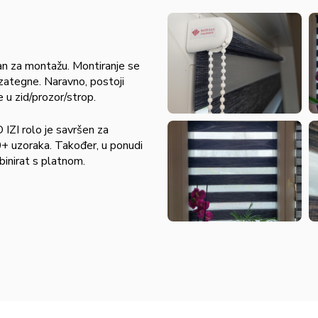
an za montažu. Montiranje se
 zategne. Naravno, postoji
 u zid/prozor/strop.
 IZI rolo je savršen za
50+ uzoraka. Također, u ponudi
inirat s platnom.