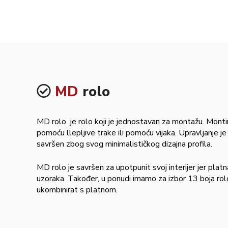
MD
rolo
MD rolo je rolo koji je jednostavan za montažu. Monti
pomoću llepljive trake ili pomoću vijaka. Upravljanje j
savršen zbog svog minimalističkog dizajna profila.
MD rolo je savršen za upotpunit svoj interijer jer pla
uzoraka. Također, u ponudi imamo za izbor 13 boja rol
ukombinirat s platnom.