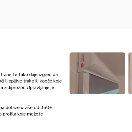
 strane te tako daje izgled da
 lijepljive trake ili kopče koje
a zid/prozor. Upravljanje je
atna dolaze u više od 350+
o profila koje možete